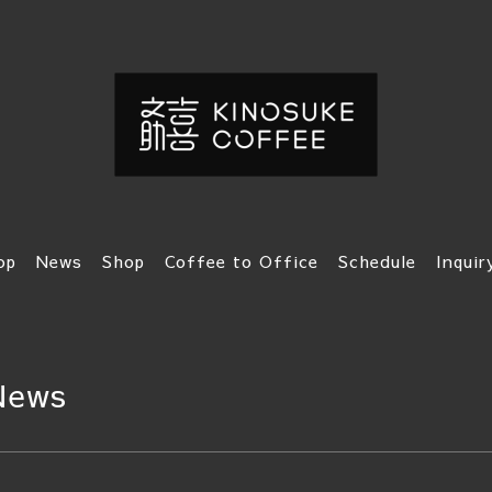
op
News
Shop
Coffee to Office
Schedule
Inquir
News